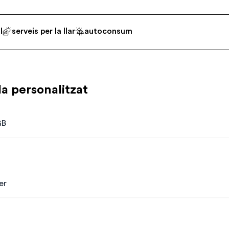
l
serveis per la llar
autoconsum
la personalitzat