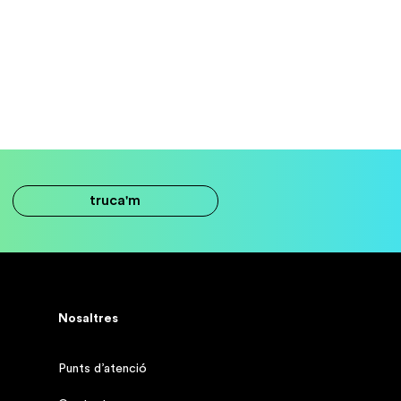
truca'm
Nosaltres
Punts d’atenció