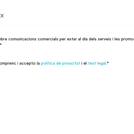
s
*
re comunicacions comercials per estar al dia dels serveis i les promo
*
s
*
 comprenc i accepto la
política de privacitat
i el
text legal
.
*