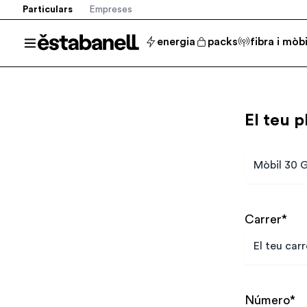
Particulars
Empreses
Estabanell
energia
packs
fibra i mòbi
Obrir el menú
El teu p
Plan
Carrer
*
Número
*