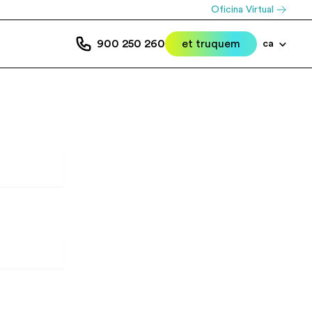
Oficina Virtual
900 250 260
et truquem
ca