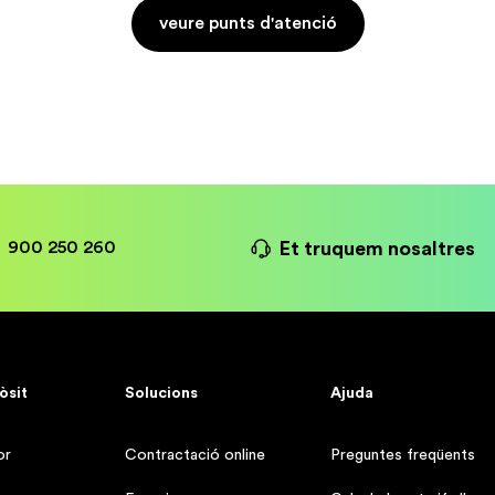
veure punts d'atenció
Et truquem nosaltres
900 250 260
òsit
Solucions
Ajuda
or
Contractació online
Preguntes freqüents