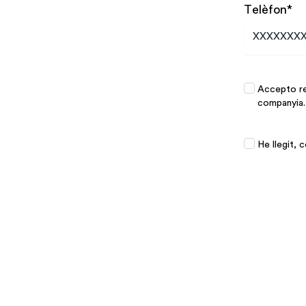
Telèfon
*
Promocione
Accepto reb
companyia.
Promocione
He llegit,