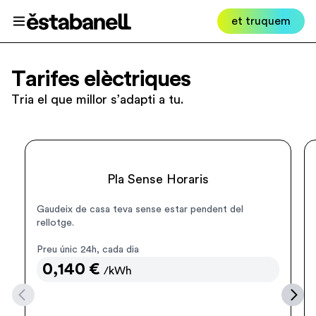
Estabanell
et truquem
Obrir el menú
Tarifes elèctriques
Tria el que millor s’adapti a tu.
Normal
Pla Sense Horaris
Gaudeix de casa teva sense estar pendent del
rellotge.
Preu únic 24h, cada dia
0,140
€
/kWh