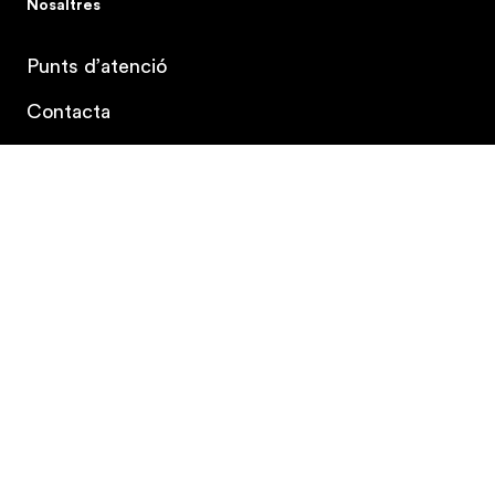
Nosaltres
Punts d’atenció
Contracta el teu pla
Contacta
Refugi Climàtic
Treballa amb nosaltres
Canal ètic
Espai Accionista
Mapa del Lloc
Estabanell © 2026
Avís legal
Política de Privacitat