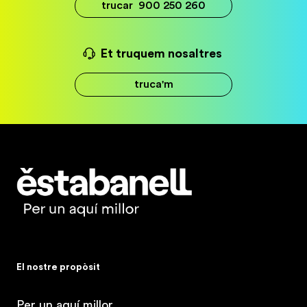
trucar
900 250 260
Et truquem nosaltres
truca'm
Estabanell
El nostre propòsit
Per un aquí millor