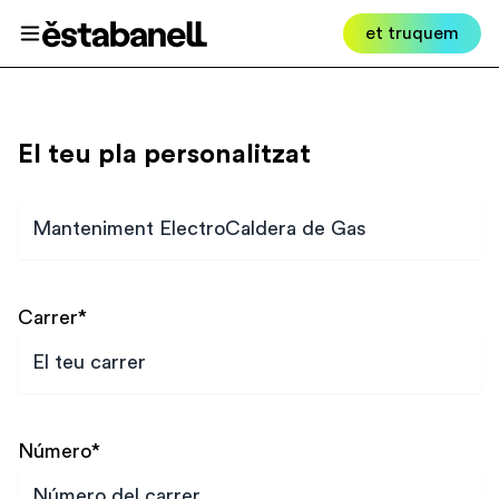
Estabanell
et truquem
Obrir el menú
El teu pla personalitzat
Plan
Carrer
*
Número
*