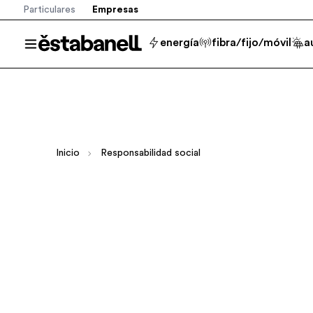
Particulares
Empresas
Estabanell
energía
fibra/fijo/móvil
a
Abrir menú
Inicio
Responsabilidad social