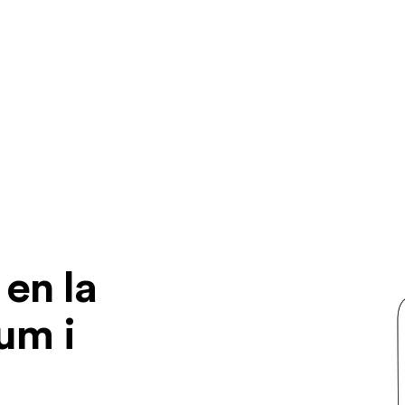
en la
lum i