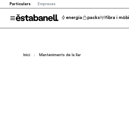
Particulars
Empreses
Estabanell
energia
packs
fibra i mòbi
Obrir el menú
Inici
Manteniments de la llar