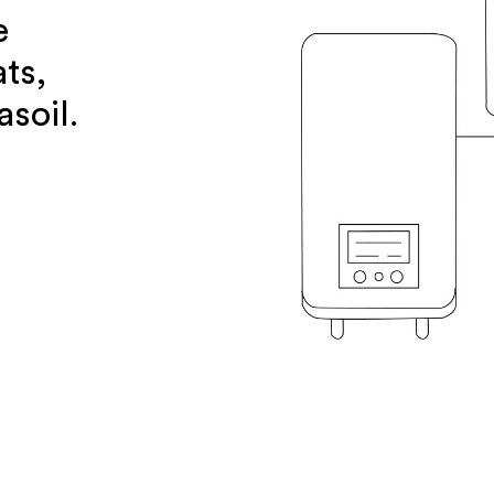
e
ts,
asoil.