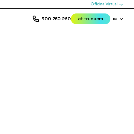
Oficina Virtual
900 250 260
et truquem
ca