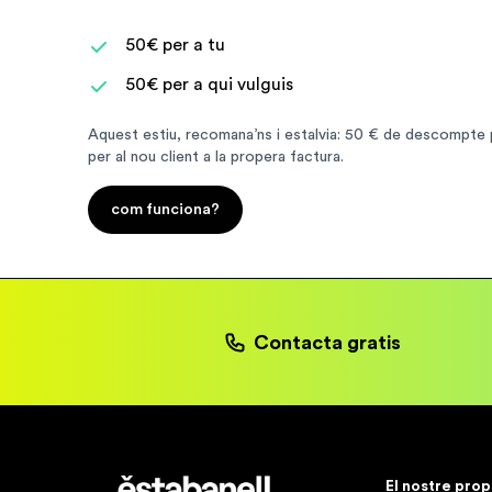
50€ per a tu
50€ per a qui vulguis
Aquest estiu, recomana’ns i estalvia: 50 € de descompte p
per al nou client a la propera factura.
com funciona?
Contacta gratis
Estabanell
El nostre prop