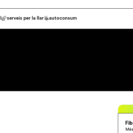
l
serveis per la llar
autoconsum
Fi
Més