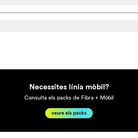
Necessites línia mòbil?
Consulta els packs de Fibra + Mòbil
veure els packs