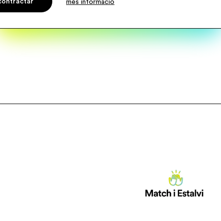
contractar
més informació