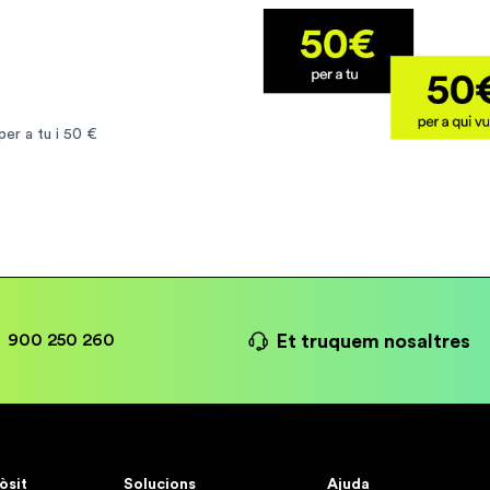
er a tu i 50 €
Et truquem nosaltres
900 250 260
òsit
Solucions
Ajuda