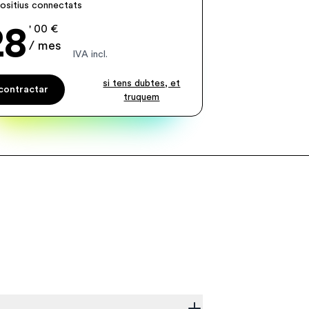
positius connectats
28
' 00 €
/ mes
IVA incl.
si tens dubtes, et
contractar
truquem