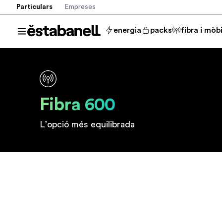
Particulars
Empreses
Estabanell
energia
packs
fibra i mòbi
Obrir el menú
Fibra 600
L’opció més equilibrada