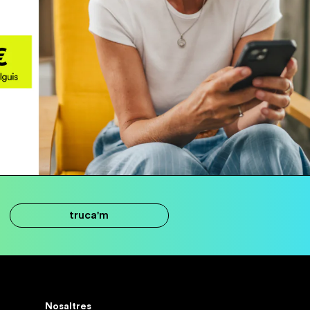
truca'm
Nosaltres