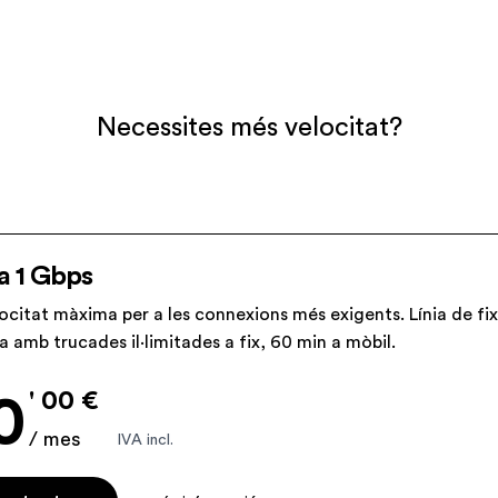
Necessites més velocitat?
Normal
a 1 Gbps
locitat màxima per a les connexions més exigents. Línia de fix
a amb trucades il·limitades a fix, 60 min a mòbil.
' 00 €
0
/ mes
IVA incl.