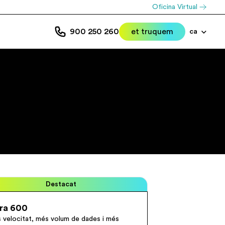
Oficina Virtual
900 250 260
et truquem
ca
Destacat
bra 600
 velocitat, més volum de dades i més