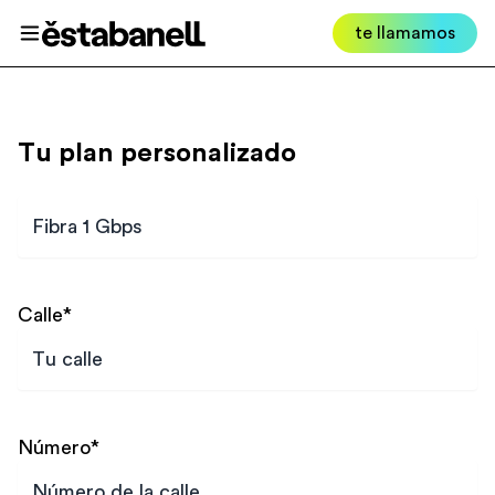
Estabanell
te llamamos
Abrir menú
Tu plan personalizado
Plan
Calle
*
Número
*