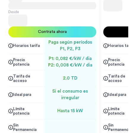
Desde
Contrata ahora
Paga según períodos
Horarios tarifa
Horarios tarif
P1, P2, P3
P1: 0,082 €/kW / dia
Precio
Precio
potencia
potencia
P2: 0,008 €/kW / dia
Tarifa de
Tarifa de
2.0 TD
acceso
acceso
Si el consumo es
Ideal para
Ideal para
irregular
Límite
Límite
Hasta 15 kW
potencia
potencia
Sin
Sin
Permanencia
Permanencia