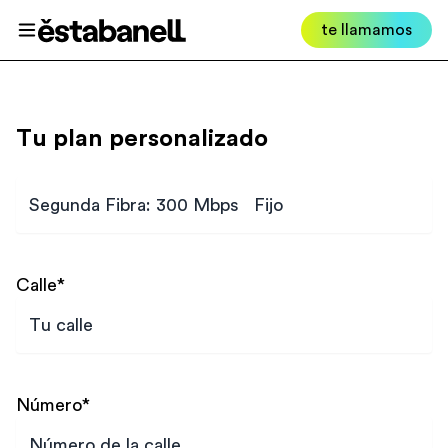
Estabanell
te llamamos
Abrir menú
Tu plan personalizado
Plan
Calle
*
Número
*