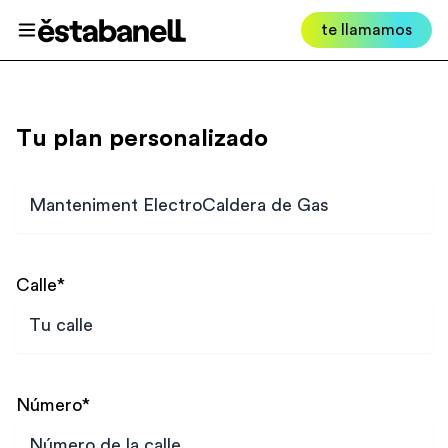
Estabanell
te llamamos
Abrir menú
Tu plan personalizado
Plan
Calle
*
Número
*