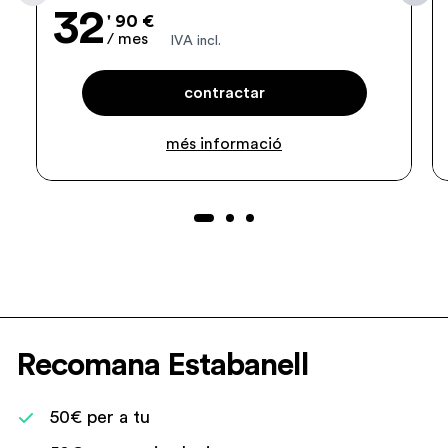
32
' 90 €
/ mes
IVA incl.
contractar
més informació
Recomana Estabanell
50€ per a tu