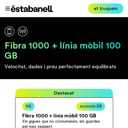
Estabanell
et truquem
Obrir el menú
Fibra 1000 + línia mòbil 100
GB
Velocitat, dades i preu perfectament equilibrats
Destacat
5G
Fibra 1000 + línia mòbil 100 GB
Els gigues que no consumeixis, els guardes
pel mes següent.