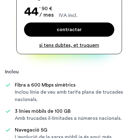
44
' 90 €
/ mes
IVA incl.
contractar
si tens dubtes, et truquem
Inclou
Fibra a 600 Mbps simètrics
Inclou línia de veu amb tarifa plana de trucades
nacionals.
3 línies mòbils de 100 GB
Amb trucades il·limitades a números nacionals.
Navegació 5G
L'evolució de la xarxa mòbil ja és aquí: més