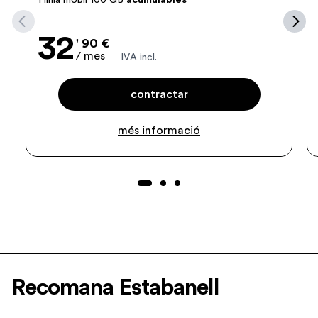
1 línia mòbil 100 GB
acumulables
32
' 90 €
/ mes
IVA incl.
contractar
més informació
Recomana Estabanell