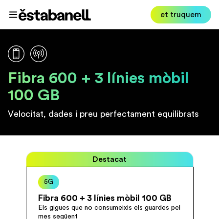
Estabanell
et truquem
Obrir el menú
Fibra 600 + 3 línies mòbil
100 GB
Velocitat, dades i preu perfectament equilibrats
Destacat
5G
Fibra 600 + 3 línies mòbil 100 GB
Els gigues que no consumeixis els guardes pel
mes següent