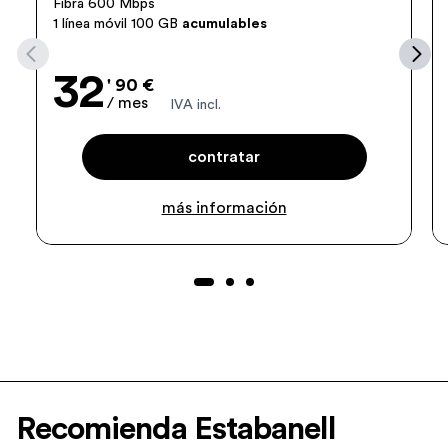
Fibra 600 Mbps
1 línea móvil 100 GB
acumulables
32
' 90 €
/ mes
IVA incl.
contratar
más información
Recomienda Estabanell