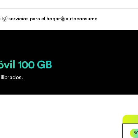
il
servicios para el hogar
autoconsumo
óvil 100 GB
librados.
5