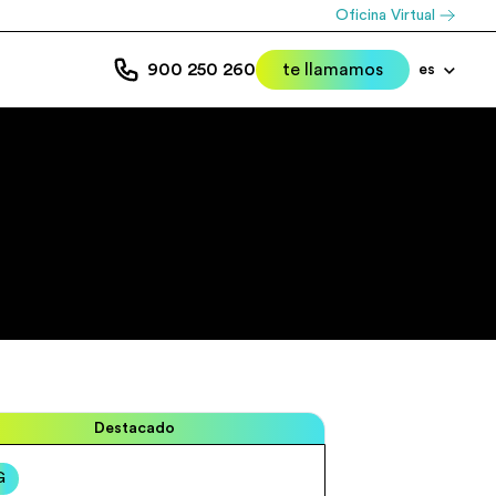
Oficina Virtual
900 250 260
te llamamos
es
Destacado
G