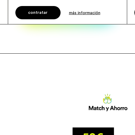
contratar
más información