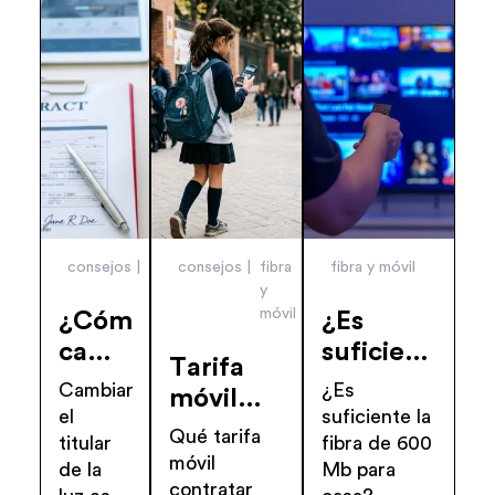
consejos
energía
consejos
fibra
fibra y móvil
y
móvil
¿Cómo
¿Es
cambiar
suficiente
Tarifa
el
la fibra
Cambiar
¿Es
móvil
titular
600 Mb
el
suficiente la
para el
Qué tarifa
de la
para una
titular
fibra de 600
primer
móvil
de la
Mb para
luz
casa?
smartphone
contratar