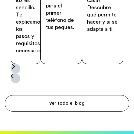
luz es
casa?
del
para el
sencillo.
Descubre
contrato?
primer
Te
qué permite
teléfono de
explicamos
hacer y si se
tus peques.
los
adapta a ti.
pasos y
requisitos
necesarios.
ver todo el blog