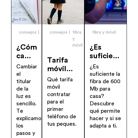
consejos
energía
consejos
fibra
fibra y móvil
y
móvil
¿Cómo
¿Es
cambiar
suficiente
Tarifa
el
la fibra
Cambiar
¿Es
móvil
titular
600 Mb
el
suficiente la
para el
Qué tarifa
de la
para una
titular
fibra de 600
primer
móvil
de la
Mb para
luz
casa?
smartphone
contratar
luz es
casa?
del
para el
sencillo.
Descubre
contrato?
primer
Te
qué permite
teléfono de
explicamos
hacer y si se
tus peques.
los
adapta a ti.
pasos y