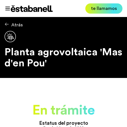
Estabanell
te llamamos
Abrir menú
Atrás
Planta agrovoltaica 'Mas
d'en Pou'
En trámite
Estatus del proyecto