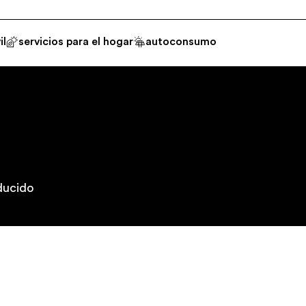
il
servicios para el hogar
autoconsumo
ducido