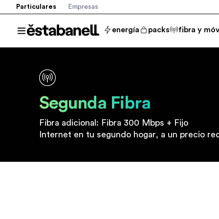
Particulares
Empresas
Estabanell
energía
packs
fibra y móv
Abrir menú
Segunda Fibra
Fibra adicional: Fibra 300 Mbps + Fijo
Internet en tu segundo hogar, a un precio re