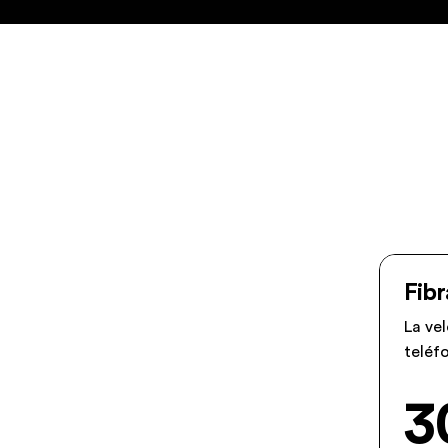
Fibr
La ve
teléfo
3