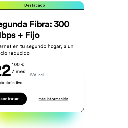
Destacado
egunda Fibra: 300
bps + Fijo
ernet en tu segundo hogar, a un
cio reducido
22
' 00 €
/ mes
IVA incl.
io definitivo
contratar
más información