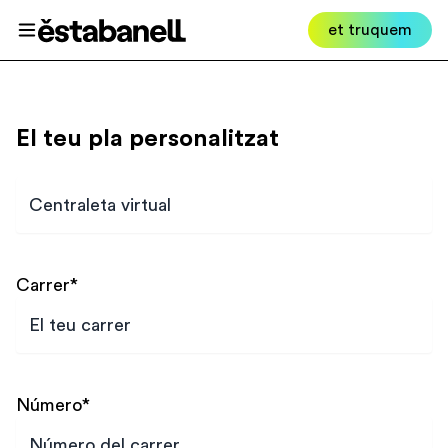
Estabanell
et truquem
Obrir el menú
El teu pla personalitzat
Plan
Carrer
*
Número
*