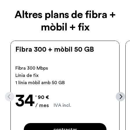
Altres plans de fibra +
mòbil + fix
Fibra 300 + mòbil 50 GB
Fibra 300 Mbps
Línia de fix
1 línia mòbil amb 50 GB
34
' 90 €
/ mes
IVA incl.
contractar