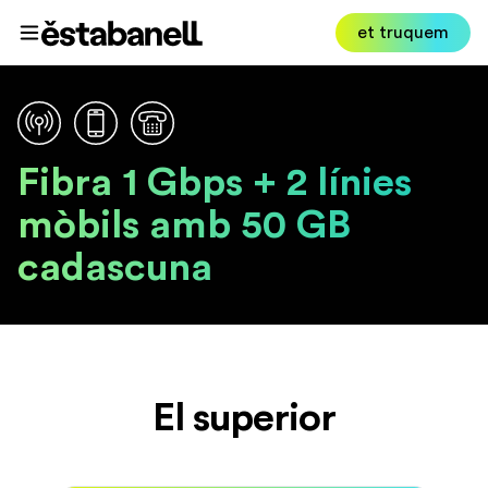
Estabanell
et truquem
Obrir el menú
Fibra 1 Gbps + 2 línies
mòbils amb 50 GB
cadascuna
El superior