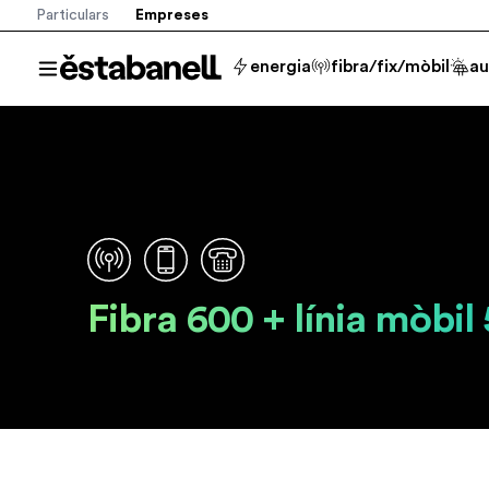
Particulars
Empreses
Estabanell
energia
fibra/fix/mòbil
a
Obrir el menú
Fibra 600 + línia mòbil