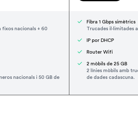
Fibra 1 Gbps simètrics
a fixos nacionals + 60
Trucades il·limitades a
IP por DHCP
Router Wifi
2 mòbils de 25 GB
2 línies mòbils amb tr
úmeros nacionals i 50 GB de
de dades cadascuna.