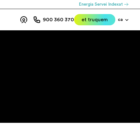
Energia Servei Indexat
900 360 370
et truquem
ca