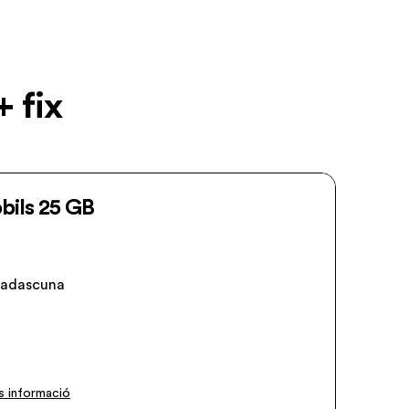
+ fix
bils 25 GB
 cadascuna
.
 informació