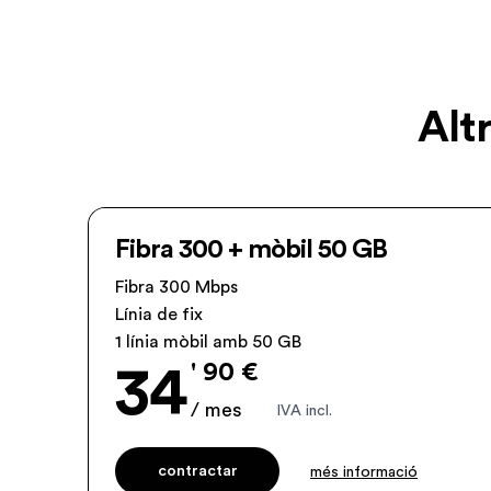
Altr
Fibra 300 + mòbil 50 GB
Fibra 300 Mbps
Línia de fix
1 línia mòbil amb 50 GB
' 90 €
34
/ mes
IVA incl.
contractar
més informació