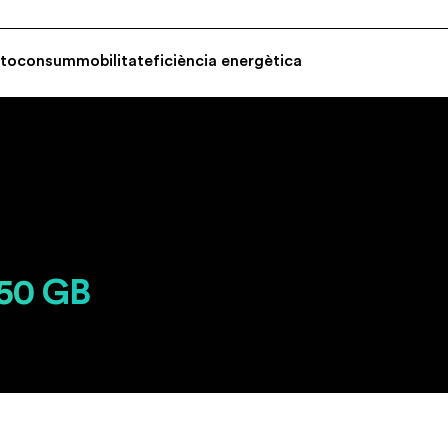
utoconsum
mobilitat
eficiència energètica
 50 GB