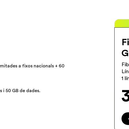
t
F
G
Fi
limitades a fixos nacionals + 60
Lín
1 l
es i 50 GB de dades.