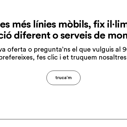
s més línies mòbils, fix il·li
ió diferent o serveis de mon
eva oferta o pregunta’ns el que vulguis al 
prefereixes, fes clic i et truquem nosaltres
truca’m