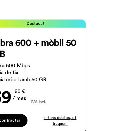
Destacat
ibra 600 + mòbil 50
B
bra 600 Mbps
ia de fix
ínia mòbil amb 50 GB
39
' 90 €
/ mes
IVA incl.
si tens dubtes, et
contractar
truquem