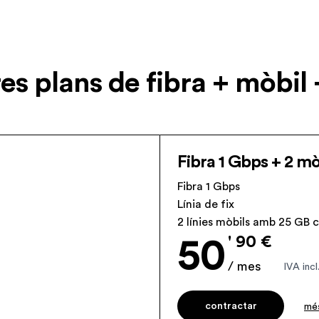
es plans de fibra + mòbil 
Fibra 1 Gbps + 2 mò
Fibra 1 Gbps
Línia de fix
2 línies mòbils amb 25 GB
' 90 €
50
/ mes
IVA incl
contractar
més