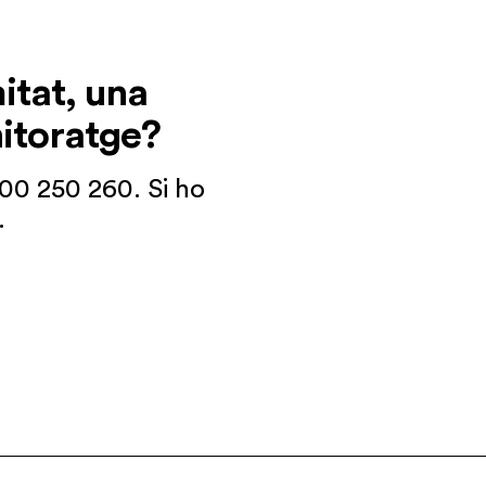
mitat, una
itoratge?
900 250 260. Si ho
.